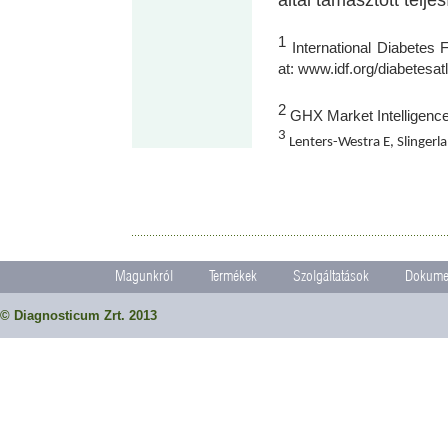
által támasztott telj
1
International Diabetes F
at: www.idf.org/diabetesa
2
GHX Market Intelligence
3
Lenters-Westra E, Slingerl
Magunkról
Termékek
Szolgáltatások
Dokume
© Diagnosticum Zrt. 2013