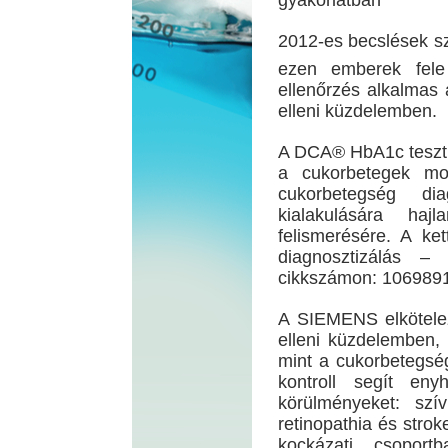
gyakorlatban
2012-es becslések sz
ezen emberek fele 
ellenőrzés alkalmas 
elleni küzdelemben.
A DCA® HbA1c teszt, 
a cukorbetegek mo
cukorbetegség di
kialakulására haj
felismerésére. A ke
diagnosztizálás –
cikkszámon: 106989
A SIEMENS elkötelez
elleni küzdelemben, 
mint a cukorbetegség
kontroll segít eny
körülményeket: szí
retinopathia és strok
kockázati csoport