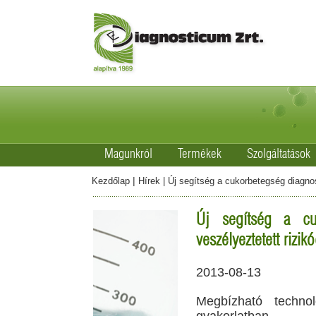
Magunkról
Termékek
Szolgáltatások
|
Kezdőlap
Hírek
|
Új segítség a cukorbetegség diagnos
Új segítség a cuk
veszélyeztetett rizi
2013-08-13
Megbízható techno