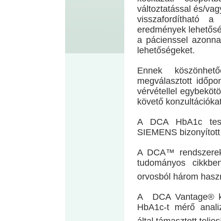
változtatással és/va
visszafordítható a
eredmények lehetősé
a pácienssel azonna
lehetőségeket.
Ennek köszönhet
megválasztott időpon
vérvétellel egybekötö
követő konzultációkat
A DCA HbA1c teszt 
SIEMENS bizonyított 
A DCA™ rendszereke
tudományos cikkbe
orvosból három hasz
A DCA Vantage® kés
HbA1c-t mérő anali