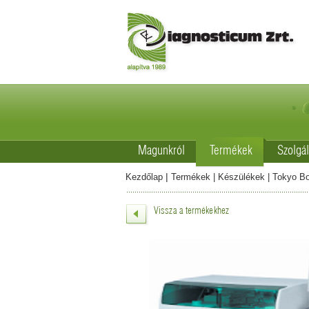
Magunkról
Termékek
Szolgál
|
Kezdőlap
Termékek
|
Készülékek
|
Tokyo Bo
Vissza a termékekhez