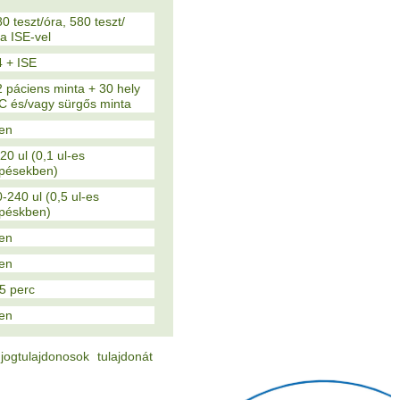
0 teszt/óra, 580 teszt/
a ISE-vel
4 + ISE
2 páciens minta + 30 hely
C és/vagy sürgős minta
gen
20 ul (0,1 ul-es
épésekben)
-240 ul (0,5 ul-es
épéskben)
gen
gen
5 perc
gen
gtulajdonosok tulajdonát