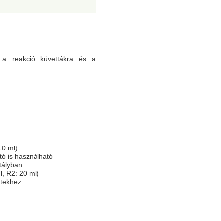
k a reakció küvettákra és a
10 ml)
tó is használható
tályban
l, R2: 20 ml)
ztekhez