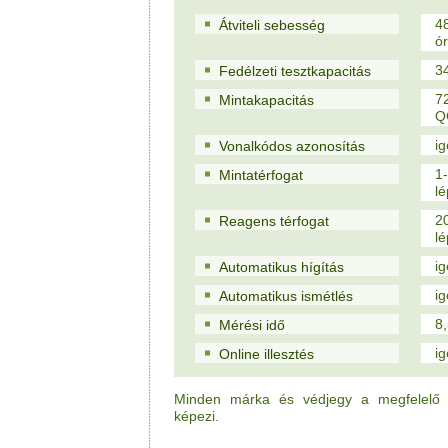
48
Átviteli sebesség
ór
3
Fedélzeti tesztkapacitás
7
Mintakapacitás
Q
i
Vonalkódos azonosítás
1-
Mintatérfogat
l
20
Reagens térfogat
l
i
Automatikus hígítás
i
Automatikus ismétlés
8,
Mérési idő
i
Online illesztés
Minden márka és védjegy a megfelelő jo
képezi.