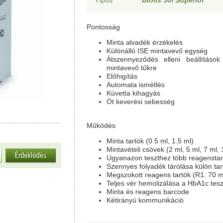
Típus
Biolis 50i Superior
Pontosság
Minta alvadék érzékelés
Különálló ISE mintavevő egység
Átszennyeződés elleni beállításo
mintavevő tűkre
Előhigítás
Automata ismétlés
Küvetta kihagyás
Öt keverési sebesség
Működés
Minta tartók (0.5 ml, 1.5 ml)
Mintavételi csövek (2 ml, 5 ml, 7 ml, 
Ugyanazon teszthez több reagenstar
Szennyes folyadék tárolása külön tar
Megszokott reagens tartók (R1: 70 m
Teljes vér hemolizálása a HbA1c tes
Minta és reagens barcode
Kétirányú kommunikáció