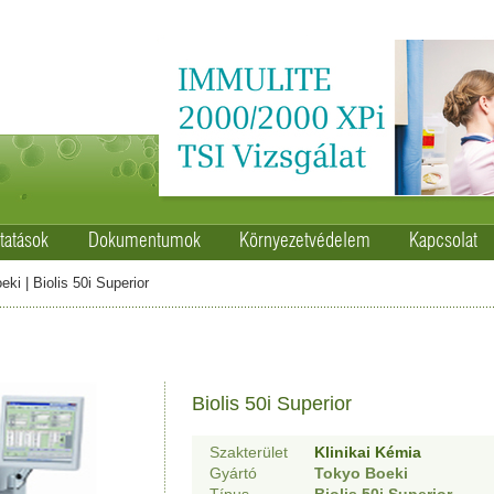
tatások
Dokumentumok
Környezetvédelem
Kapcsolat
eki
|
Biolis 50i Superior
Biolis 50i Superior
Szakterület
Klinikai Kémia
Gyártó
Tokyo Boeki