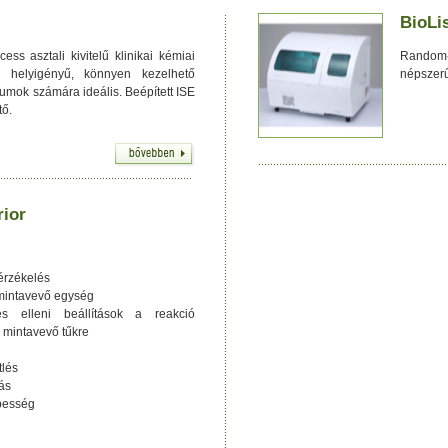
BioLi
ess asztali kivitelű klinikai kémiai
Random-
 helyigényű, könnyen kezelhető
népszerű 
iumok számára ideális. Beépített ISE
tő.
rior
 érzékelés
 mintavevő egység
és elleni beállítások a reakció
a mintavevő tűkre
tlés
ás
besség