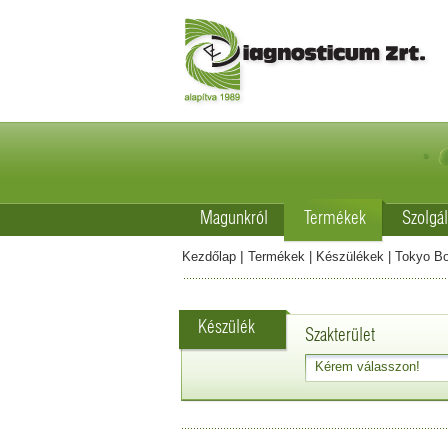
Magunkról
Termékek
Szolgál
|
Kezdőlap
Termékek
|
Készülékek
|
Tokyo Bo
Készülék
Szakterület
Kérem válasszon!