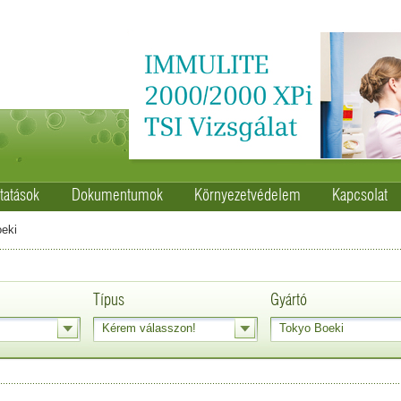
tatások
Dokumentumok
Környezetvédelem
Kapcsolat
eki
Típus
Gyártó
Kérem válasszon!
Tokyo Boeki