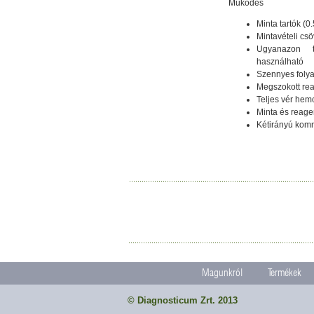
Működés
Minta tartók (0.
Mintavételi csö
Ugyanazon t
használható
Szennyes folya
Megszokott rea
Teljes vér hem
Minta és reag
Kétirányú kom
Magunkról
Termékek
© Diagnosticum Zrt. 2013