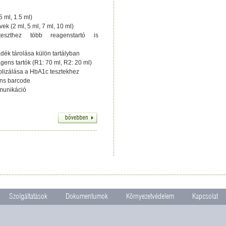
5 ml, 1.5 ml)
vek (2 ml, 5 ml, 7 ml, 10 ml)
eszthez több reagenstartó is
dék tárolása külön tartályban
gens tartók (R1: 70 ml, R2: 20 ml)
olizálása a HbA1c tesztekhez
ens barcode
munikáció
Szolgáltatások
Dokumentumok
Környezetvédelem
Kapcsolat