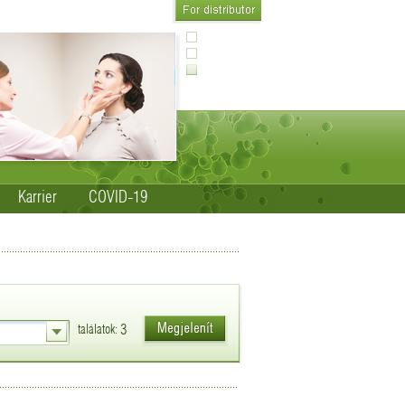
Karrier
COVID-19
3
találatok: