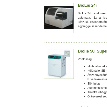
BioLis 24i
BioLis 24i random-acc
automata. Ez a kis
készülék kis laboratór
egységgel is rendelhe
Biolis 50i Supe
Pontosság
Minta alvadék
Különálló ISE
Átszennyeződ
küvettákra és 
Előhigítás
Automata ismé
Küvetta kihagy
Öt keverési se